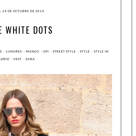
, 24 DE OCTUBRE DE 2014
E WHITE DOTS
KS
·
LUNARES
·
MANGO
·
OPI
·
STREET STYLE
·
STYLE
·
STYLE IN
ADRID
·
VEST
·
ZARA