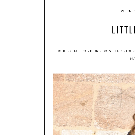
VIERNES
LITTL
BOHO
·
CHALECO
·
DIOR
·
DOTS
·
FUR
·
LOO
M