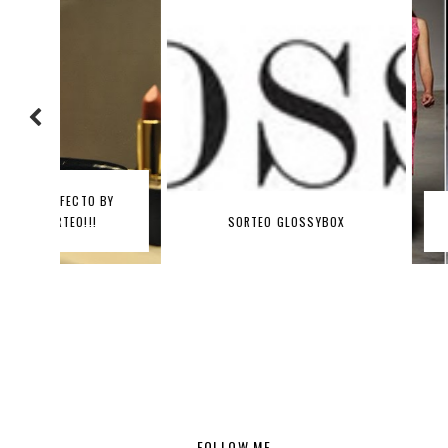
BY
SORTEO GLOSSYBOX
HITS DE TEM
FOLLOW ME