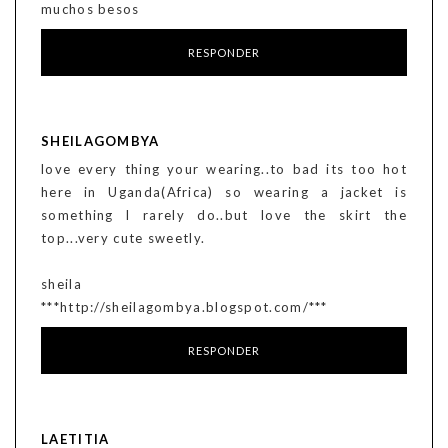
muchos besos
RESPONDER
SHEILAGOMBYA
love every thing your wearing..to bad its too hot
here in Uganda(Africa) so wearing a jacket is
something l rarely do..but love the skirt the
top...very cute sweetly.
sheila
***http://sheilagombya.blogspot.com/***
RESPONDER
LAETITIA