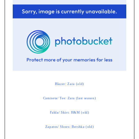
Blazer: Zara (old)
Camiseta/ Tee: Zara (last season)
Falda/ Skirt: H&M (old)
Zapatos/ Shoes: Bershka (old)