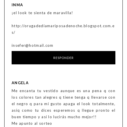
INMA
¡el look te sienta de maravilla!
http://orugadediamariposadenoche.blogspot.com.e
s/
insefer@hotmail.com
RESPONDER
ANGELA
Me encanta tu vestido aunque es una pena q con
los colores tan alegres q tiene tenga q llevarse con
el negro q para mi gusto apaga el look totalmente,
asiq como tu dices esperemos q llegue pronto el
buen tiempo y así lo lucirás mucho mejor!!
Me apunto al sorteo