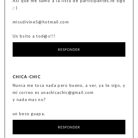
Asi que me sumo a la lista de participantes,te sigo
;-)
missdivine5@hotmail.com
Un bsito a tod@s!!!
RESPONDER
CHICA-CHIC
Nunca me toca nada pero bueno, a ver, ya te sigo, y
mi correo es unachicachic@gmail.com
y nada mas no?
un beso guapa.
RESPONDER