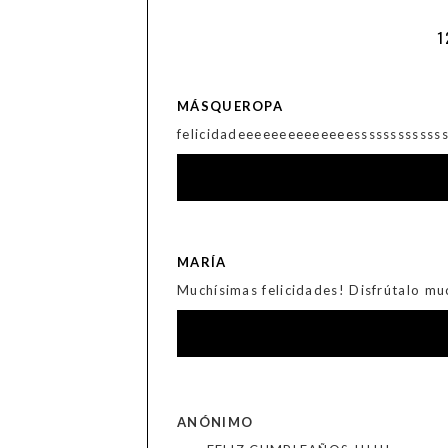
1
MÁSQUEROPA
felicidadeeeeeeeeeeeeeessssssssssss
MARÍA
Muchísimas felicidades! Disfrútalo m
ANÓNIMO