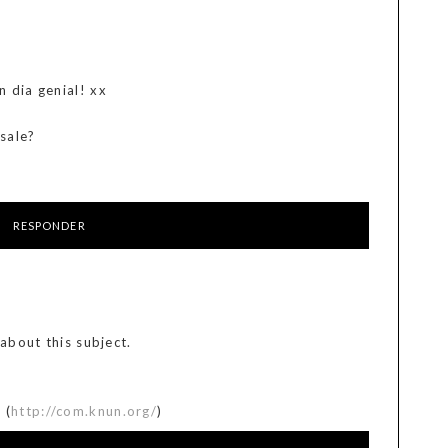
 dia genial! xx
sale?
RESPONDER
 about this subject.
 (
http://com.knun.org/
)