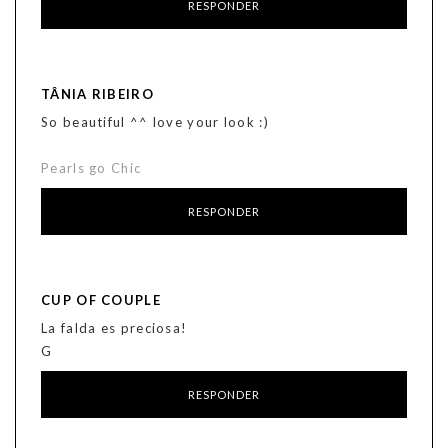
RESPONDER
TÂNIA RIBEIRO
So beautiful ^^ love your look :)
Pearls go Chic
RESPONDER
CUP OF COUPLE
La falda es preciosa!
G
RESPONDER