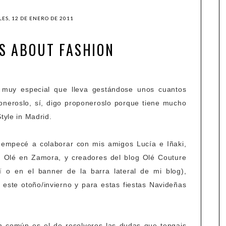
ES, 12 DE ENERO DE 2011
S ABOUT FASHION
 muy especial que lleva gestándose unos cuantos
neroslo, sí, digo proponeroslo porque tiene mucho
tyle in Madrid.
empecé a colaborar con mis amigos Lucía e Iñaki,
da Olé en Zamora, y creadores del blog Olé Couture
í
o en el banner de la barra lateral de mi blog),
este otoño/invierno y para estas fiestas Navideñas
n común es el de resolveros las dudas que tengais