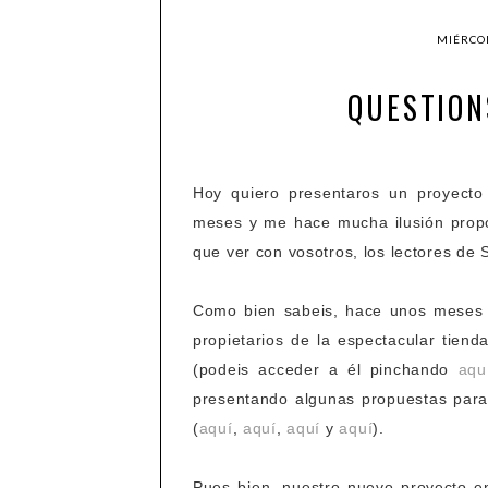
MIÉRCOL
QUESTION
Hoy quiero presentaros un proyecto
meses y me hace mucha ilusión propo
que ver con vosotros, los lectores de S
Como bien sabeis, hace unos meses 
propietarios de la espectacular tien
(podeis acceder a él pinchando
aqu
presentando algunas propuestas para 
(
aquí
,
aquí
,
aquí
y
aquí
).
Pues bien, nuestro nuevo proyecto e