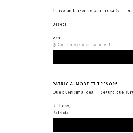
Tengo un blazer de pana rosa (un regal
Besets,
Van
@ Con un par de... tacones!!
PATRICIA. MODE ET TRESORS
Que buenísima idea!!! Seguro que su
Un beso,
Patricia