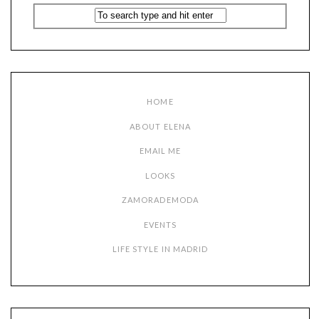
HOME
ABOUT ELENA
EMAIL ME
LOOKS
ZAMORADEMODA
EVENTS
LIFE STYLE IN MADRID