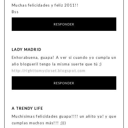
Muchas felicidades y feliz 2011!!
Bss
RESPONDER
LADY MADRID
Enhorabuena, guapa! A ver si cuando yo cumpla un
año blogueril tengo la misma suerte que tú ;)
http://righttomycloset.blogspot.com
RESPONDER
A TRENDY LIFE
Muchísimas felicidades guapa!!!! un añito ya! y que
cumplas muchos más!!! ;)))