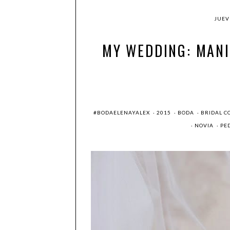
JUEV
MY WEDDING: MANI
#BODAELENAYALEX
·
2015
·
BODA
·
BRIDAL C
·
NOVIA
·
PE