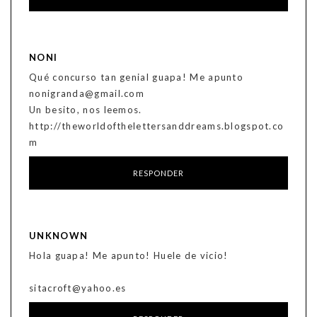
NONI
Qué concurso tan genial guapa! Me apunto
nonigranda@gmail.com
Un besito, nos leemos.
http://theworldofthelettersanddreams.blogspot.co
m
RESPONDER
UNKNOWN
Hola guapa! Me apunto! Huele de vicio!
sitacroft@yahoo.es