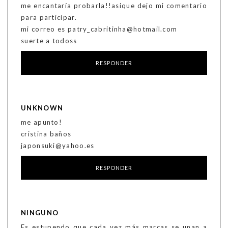
me encantaría probarla!!asique dejo mi comentario
para participar.
mi correo es patry_cabritinha@hotmail.com
suerte a todoss
RESPONDER
UNKNOWN
me apunto!
cristina baños
japonsuki@yahoo.es
RESPONDER
NINGUNO
Es estupendo que cada vez más marcas se unan a