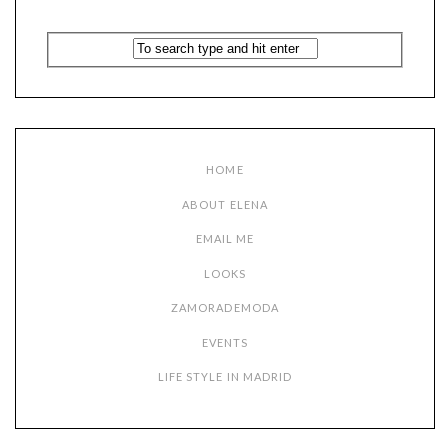
HOME
ABOUT ELENA
EMAIL ME
LOOKS
ZAMORADEMODA
EVENTS
LIFE STYLE IN MADRID