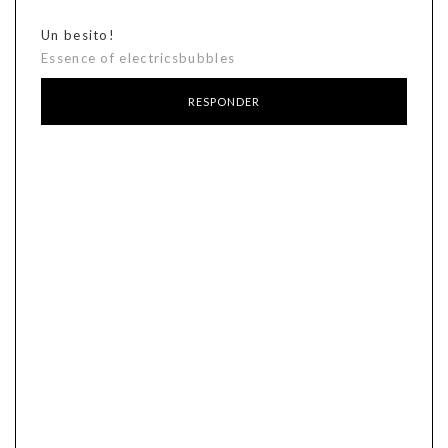
Un besito!
Essence of electricsbubbles
RESPONDER