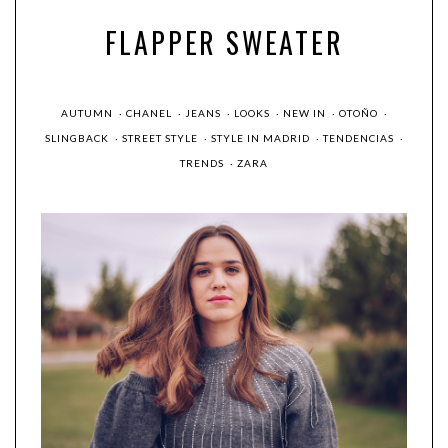
FLAPPER SWEATER
AUTUMN
·
CHANEL
·
JEANS
·
LOOKS
·
NEW IN
·
OTOÑO
·
SLINGBACK
·
STREET STYLE
·
STYLE IN MADRID
·
TENDENCIAS
·
TRENDS
·
ZARA