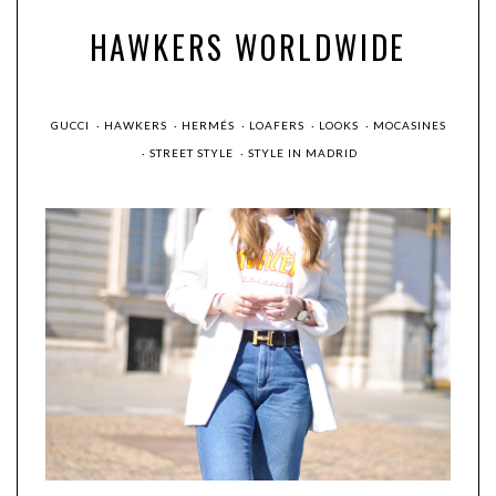
HAWKERS WORLDWIDE
GUCCI
·
HAWKERS
·
HERMÉS
·
LOAFERS
·
LOOKS
·
MOCASINES
·
STREET STYLE
·
STYLE IN MADRID