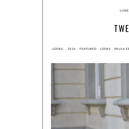
LUNES
TWE
-LOOKS-
·
2016
·
FEATURED
·
LOOKS
·
PAULA E