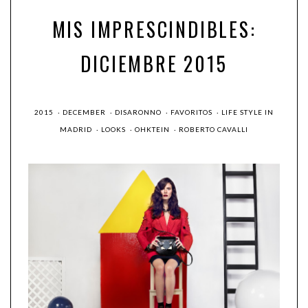
MIS IMPRESCINDIBLES:
DICIEMBRE 2015
2015
·
DECEMBER
·
DISARONNO
·
FAVORITOS
·
LIFE STYLE IN
MADRID
·
LOOKS
·
OHKTEIN
·
ROBERTO CAVALLI