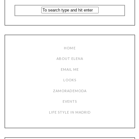
HOME
ABOUT ELENA
EMAIL ME
LOOKS
ZAMORADEMODA
EVENTS
LIFE STYLE IN MADRID