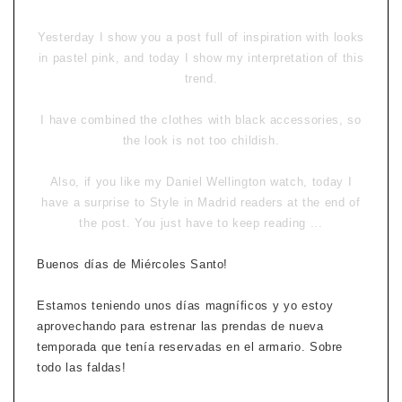
Yesterday I
show you
a post
full
of inspiration with
looks
in
pastel pink,
and
today
I show
my interpretation of
this
trend.
I have combined
the clothes with
black
accessories
, so
the
look
is not too
childish
.
Also,
if you like
my
Daniel
Wellington
watch,
today
I
have a
surprise to Style in Madrid readers
at the end
of
the
post
.
You
just have to
keep
reading ...
Buenos días de Miércoles Santo!
Estamos teniendo unos días magníficos y yo estoy
aprovechando para estrenar las prendas de nueva
temporada que tenía reservadas en el armario. Sobre
todo las faldas!