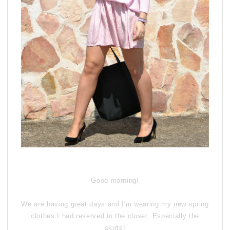
Good morning
!
We are having
great
days
and I'm
wearing my new spring
clothes I
had
reserved
in the closet.
Especially the
skirts!