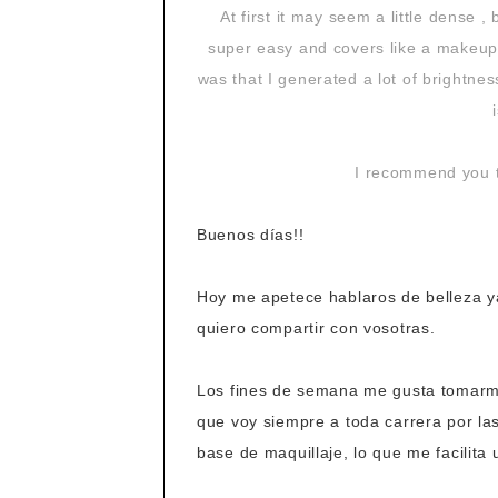
At first it may seem a little dense , 
super easy and covers like a makeup.
was that I generated a lot of brightnes
I recommend you tr
Buenos días!!
Hoy me apetece hablaros de belleza y
quiero compartir con vosotras.
Los fines de semana me gusta tomarm
que voy siempre a toda carrera por la
base de maquillaje, lo que me facilita 