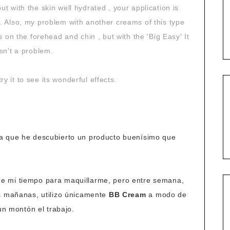
but with the skin well hydrated , your application is
 Also, my problem with another creams of this type
s on the forehead and chin , but with the 'Big Easy' It
isn't a problem.
y it to see its wonderful effects.
a que he descubierto un producto buenísimo que
e mi tiempo para maquillarme, pero entre semana,
s mañanas, utilizo únicamente
BB Cream
a modo de
un montón el trabajo.