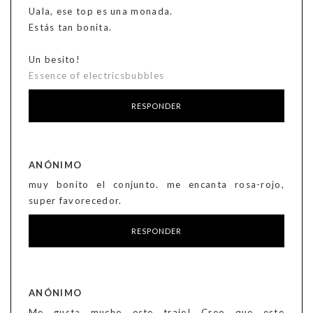
Uala, ese top es una monada.
Estás tan bonita.
Un besito!
Essence of electricsbubbles
RESPONDER
ANÓNIMO
muy bonito el conjunto. me encanta rosa-rojo,
super favorecedor.
RESPONDER
ANÓNIMO
Me gusta mucho este traje! Creo que este