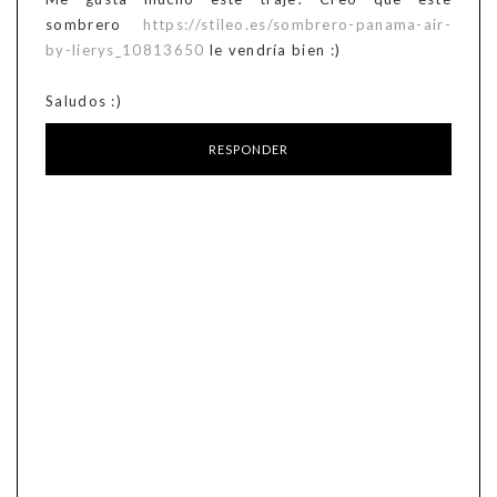
sombrero
https://stileo.es/sombrero-panama-air-
by-lierys_10813650
le vendría bien :)
Saludos :)
RESPONDER