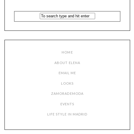
HOME
ABOUT ELENA
EMAIL ME
LOOKS
ZAMORADEMODA
EVENTS
LIFE STYLE IN MADRID