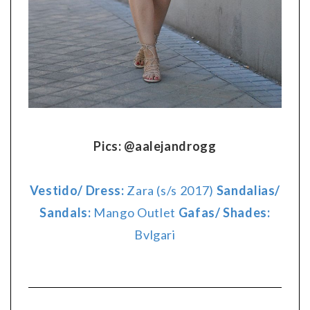
Pics: @aalejandrogg
Vestido/ Dress:
Zara (s/s 2017)
Sandalias/
Sandals:
Mango Outlet
Gafas/ Shades:
Bvlgari