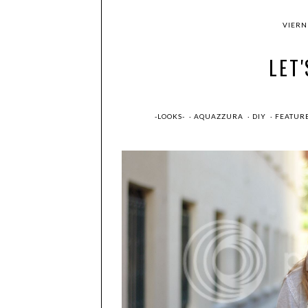
VIERN
LET'
-LOOKS-
·
AQUAZZURA
·
DIY
·
FEATUR