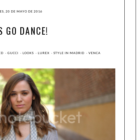
ES, 20 DE MAYO DE 2016
S GO DANCE!
ED
·
GUCCI
·
LOOKS
·
LUREX
·
STYLE IN MADRID
·
VENCA