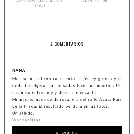
CAMEL COAT, LEOPARD AND
RED IN THE PORT
PEARLS
2 COMENTARIOS
NANA
Me encanta el contraste entre el jersey grueso y la
falda tan ligera. Las plisadas lucen un montón. Un
conjunto entre lady y dulce, me encanta!
Mi madre, más que de rosa, era del rollo Ágata Ruiz
de la Prada. El resultado perdura en las fotos.
Un saludo,
Wonder Nana
RESPONDER