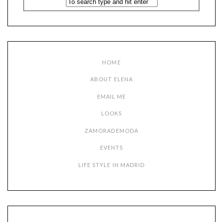
HOME
ABOUT ELENA
EMAIL ME
LOOKS
ZAMORADEMODA
EVENTS
LIFE STYLE IN MADRID