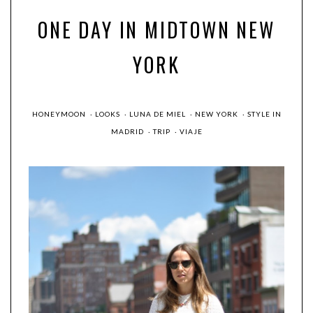
ONE DAY IN MIDTOWN NEW
YORK
HONEYMOON
·
LOOKS
·
LUNA DE MIEL
·
NEW YORK
·
STYLE IN
MADRID
·
TRIP
·
VIAJE