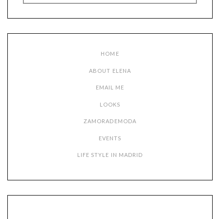
HOME
ABOUT ELENA
EMAIL ME
LOOKS
ZAMORADEMODA
EVENTS
LIFE STYLE IN MADRID