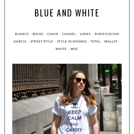
BLUE AND WHITE
BLANCO
·
BOLSO
·
CHAIN
·
CHANEL
·
LOOKS
·
PURIFICACION
GARCIA
·
STREET STYLE
·
STYLE IN MADRID
·
TOTAL
·
WALLET
·
WHITE
·
WOC