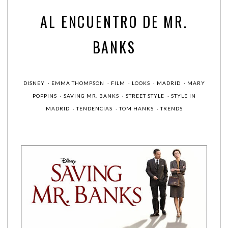
AL ENCUENTRO DE MR.
BANKS
DISNEY
·
EMMA THOMPSON
·
FILM
·
LOOKS
·
MADRID
·
MARY
POPPINS
·
SAVING MR. BANKS
·
STREET STYLE
·
STYLE IN
MADRID
·
TENDENCIAS
·
TOM HANKS
·
TRENDS