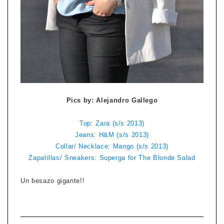
Pics by: Alejandro Gallego
Top: Zara (s/s 2013)
Jeans: H&M (s/s 2013)
Collar/ Necklace: Mango (s/s 2013)
Zapatillas/ Sneakers: Superga for The Blonde Salad
Un besazo gigante!!