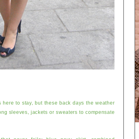
s here to stay
, but these back days
the weather
ong sleeves,
jackets
or
sweaters
to compensate