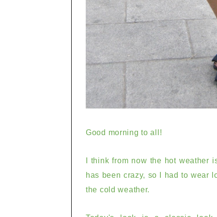
Good morning
to all!
I think
from now
the hot weather
i
has been crazy,
so I
had to
wear
l
the cold weather.