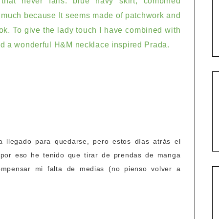
that
never fails:
blue navy
skirt
, combined
 much because
It seems
made ​​of
patchwork
and
ook
.
To
give the lady touch
I have combined
with
d a wonderful
H&M
necklace
inspired
Prada.
a llegado para quedarse, pero estos días atrás el
 por eso he tenido que tirar de prendas de manga
compensar mi falta de medias (no pienso volver a