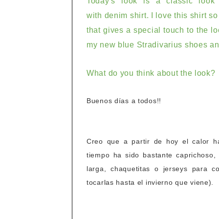
Today's look is
a classic look 
with
denim shirt.
I love
this shirt
so
that gives
a special touch to the l
my new
blue
Stradivarius
shoes
an
What do you think about the look?
Buenos días a todos!!
Creo que a partir de hoy el calor h
tiempo ha sido bastante caprichoso,
larga, chaquetitas o jerseys para 
tocarlas hasta el invierno que viene).