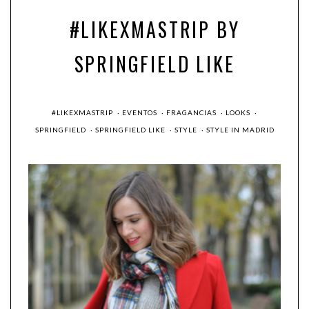
#LIKEXMASTRIP BY
SPRINGFIELD LIKE
#LIKEXMASTRIP
·
EVENTOS
·
FRAGANCIAS
·
LOOKS
·
SPRINGFIELD
·
SPRINGFIELD LIKE
·
STYLE
·
STYLE IN MADRID