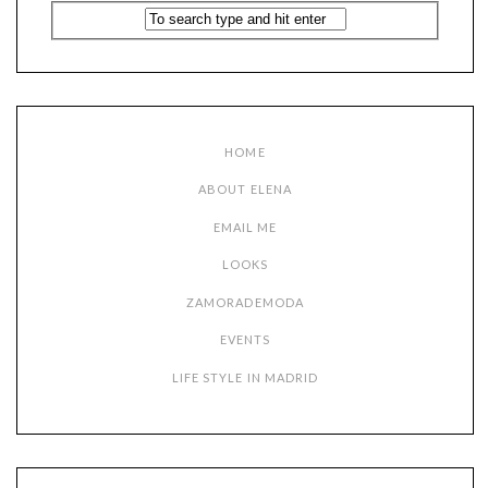
HOME
ABOUT ELENA
EMAIL ME
LOOKS
ZAMORADEMODA
EVENTS
LIFE STYLE IN MADRID