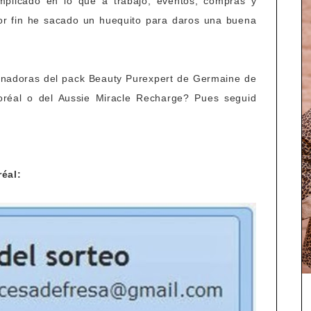
plicado en lo que a trabajo, eventos, compras y
or fin he sacado un huequito para daros una buena
ganadoras del pack Beauty Purexpert de Germaine de
oréal o del Aussie Miracle Recharge? Pues seguid
réal: