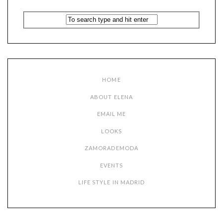
HOME
ABOUT ELENA
EMAIL ME
LOOKS
ZAMORADEMODA
EVENTS
LIFE STYLE IN MADRID