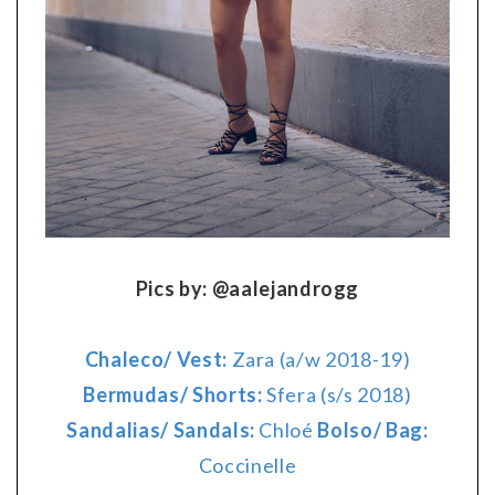
Pics by: @aalejandrogg
Chaleco/ Vest:
Zara (a/w 2018-19)
Bermudas/ Shorts:
Sfera (s/s 2018)
Sandalias/ Sandals:
Chloé
Bolso/ Bag:
Coccinelle