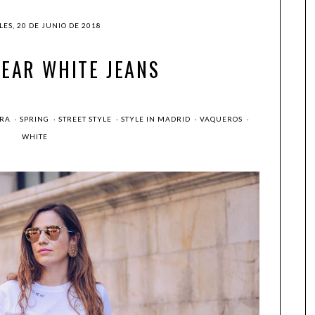
ES, 20 DE JUNIO DE 2018
EAR WHITE JEANS
ERA
·
SPRING
·
STREET STYLE
·
STYLE IN MADRID
·
VAQUEROS
·
WHITE