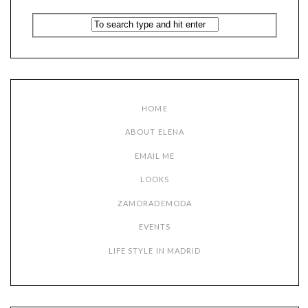
HOME
ABOUT ELENA
EMAIL ME
LOOKS
ZAMORADEMODA
EVENTS
LIFE STYLE IN MADRID