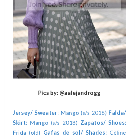
Pics by: @aalejandrogg
Jersey/ Sweater:
Mango (s/s 2018)
Falda/
Skirt:
Mango (s/s 2018)
Zapatos/ Shoes:
Frida (old)
Gafas de sol/ Shades:
Cèline