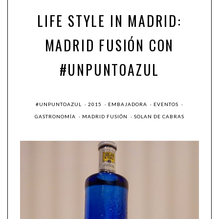
LIFE STYLE IN MADRID:
MADRID FUSIÓN CON
#UNPUNTOAZUL
#UNPUNTOAZUL
·
2015
·
EMBAJADORA
·
EVENTOS
·
GASTRONOMÍA
·
MADRID FUSIÓN
·
SOLAN DE CABRAS