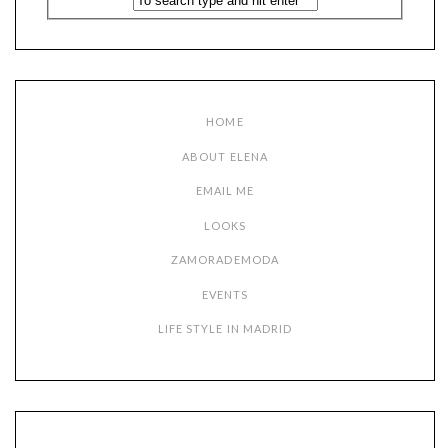
HOME
ABOUT ELENA
EMAIL ME
LOOKS
ZAMORADEMODA
EVENTS
LIFE STYLE IN MADRID