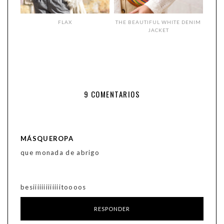
FLAX
THE BEAUTIFUL WHITE DENIM
JACKET
9 COMENTARIOS
MÁSQUEROPA
que monada de abrigo
besiiiiiiiiiiiiitoooos
RESPONDER