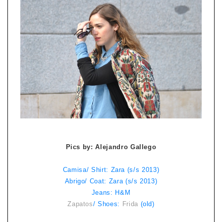
Pics by: Alejandro Gallego
Camisa/ Shirt: Zara (s/s 2013)
Abrigo/ Coat: Zara (s/s 2013)
Jeans: H&M
Zapatos
/ Shoes:
Frida
(old)