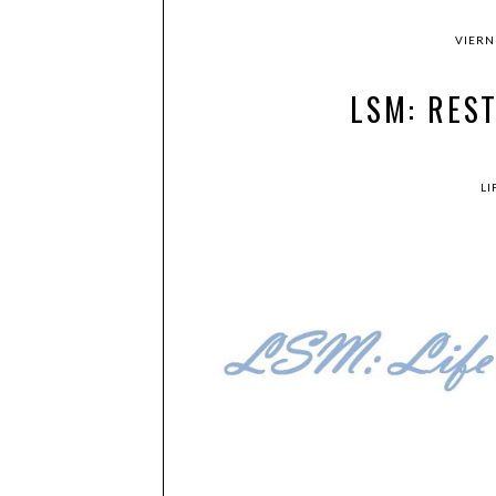
VIERN
LSM: RES
LI