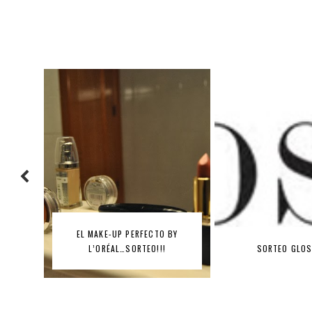
BY
SORTEO GLOSSYBOX
HITS DE TEM