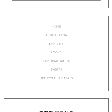
HOME
ABOUT ELENA
EMAIL ME
LOOKS
ZAMORADEMODA
EVENTS
LIFE STYLE IN MADRID