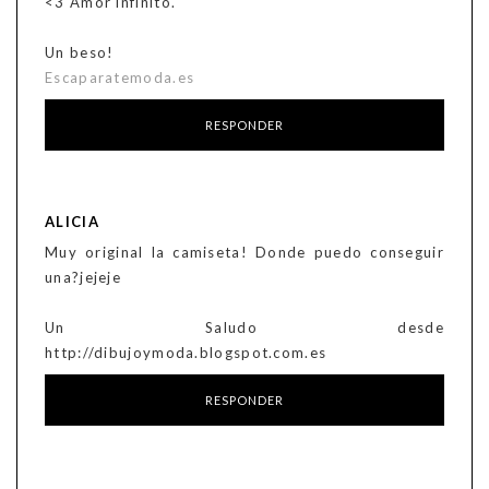
<3 Amor infinito.
Un beso!
Escaparatemoda.es
RESPONDER
ALICIA
Muy original la camiseta! Donde puedo conseguir
una?jejeje
Un Saludo desde
http://dibujoymoda.blogspot.com.es
RESPONDER