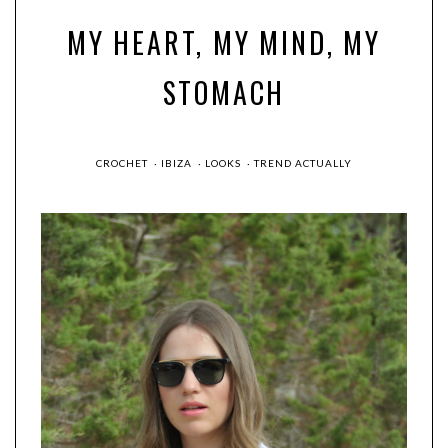
MY HEART, MY MIND, MY
STOMACH
CROCHET
·
IBIZA
·
LOOKS
·
TREND ACTUALLY