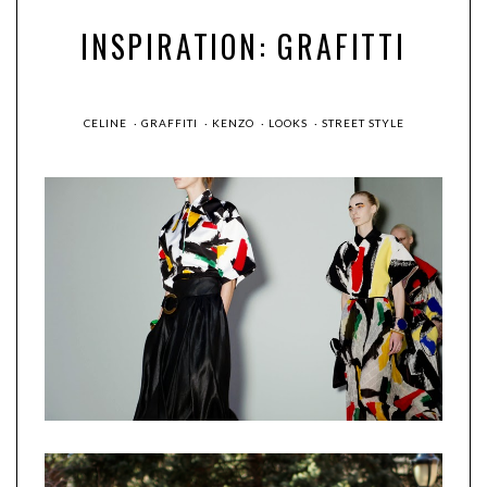
INSPIRATION: GRAFITTI
CELINE
·
GRAFFITI
·
KENZO
·
LOOKS
·
STREET STYLE