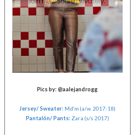
Pics by: @aalejandrogg
Jersey/ Sweater:
Md'm (a/w 2017-18)
Pantalón/ Pants:
Zara (s/s 2017)