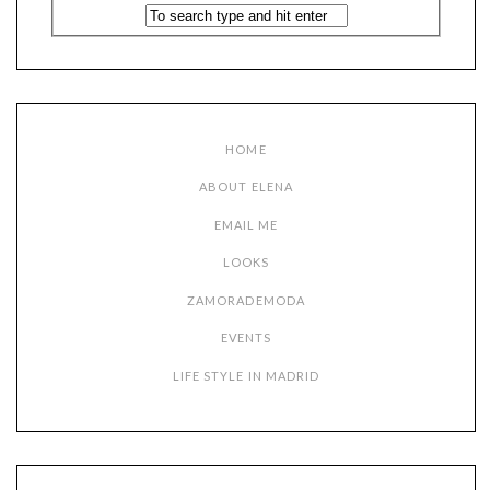
HOME
ABOUT ELENA
EMAIL ME
LOOKS
ZAMORADEMODA
EVENTS
LIFE STYLE IN MADRID