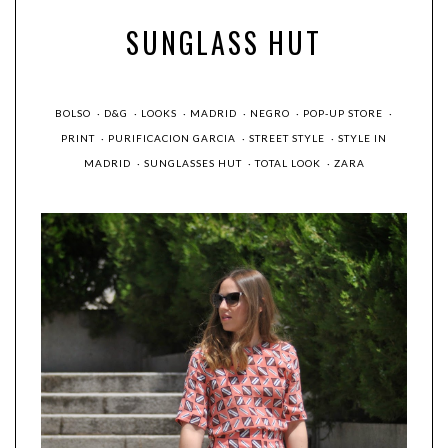
SUNGLASS HUT
BOLSO
·
D&G
·
LOOKS
·
MADRID
·
NEGRO
·
POP-UP STORE
·
PRINT
·
PURIFICACION GARCIA
·
STREET STYLE
·
STYLE IN
MADRID
·
SUNGLASSES HUT
·
TOTAL LOOK
·
ZARA