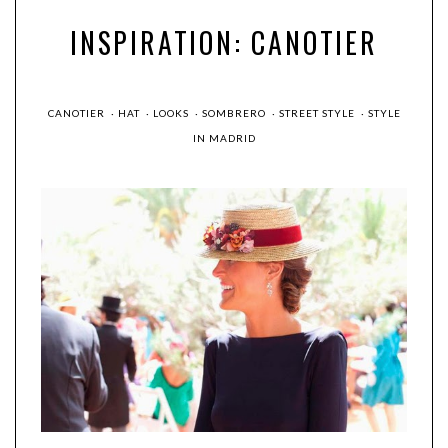
INSPIRATION: CANOTIER
CANOTIER
·
HAT
·
LOOKS
·
SOMBRERO
·
STREET STYLE
·
STYLE
IN MADRID