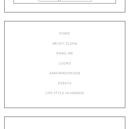
HOME
ABOUT ELENA
EMAIL ME
LOOKS
ZAMORADEMODA
EVENTS
LIFE STYLE IN MADRID