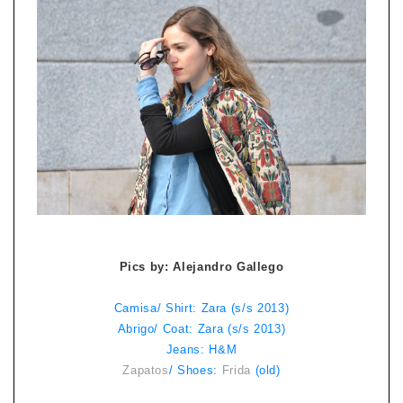
Pics by: Alejandro Gallego
Camisa/ Shirt: Zara (s/s 2013)
Abrigo/ Coat: Zara (s/s 2013)
Jeans: H&M
Zapatos
/ Shoes:
Frida
(old)