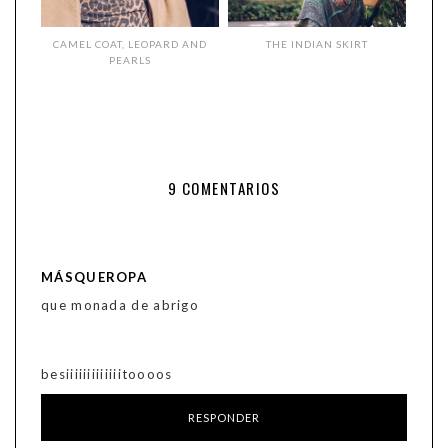
CAMEL COAT, LEOPARD AND
THE INDIAN SKIRT
PEARLS
9 COMENTARIOS
MÁSQUEROPA
que monada de abrigo
besiiiiiiiiiiiiitoooos
RESPONDER