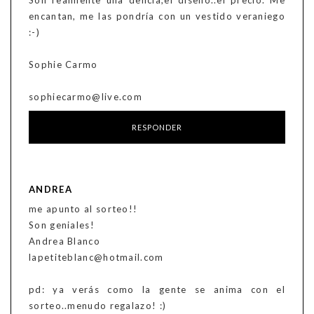
Son realmente una delicia,el diseño..el precio. Me
encantan, me las pondría con un vestido veraniego
:-)
Sophie Carmo
sophiecarmo@live.com
RESPONDER
ANDREA
me apunto al sorteo!!
Son geniales!
Andrea Blanco
lapetiteblanc@hotmail.com
pd: ya verás como la gente se anima con el
sorteo..menudo regalazo! :)