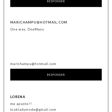
RESPONDER
MARICHAMPU@HOTMAIL.COM
One way, OneMany
marichampu@hotmail.com
RESPONDER
LORENA
me apunto!!
lookladymode@gmail.com