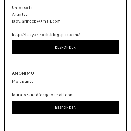
Un besote
Arantza
lady.arirock@gmail.com
http://ladyarirock.blogspot.com/
RESPONDER
ANÓNIMO
Me apunto!
lauralozanodiez@hotmail.com
RESPONDER